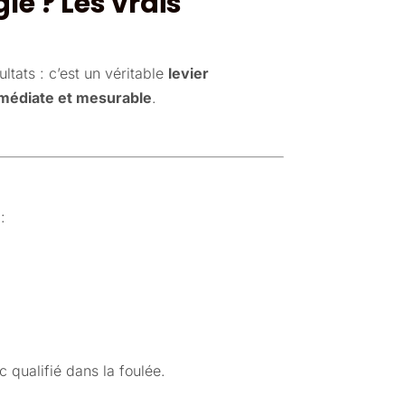
le ? Les vrais
tats : c’est un véritable
levier
médiate et mesurable
.
:
 qualifié dans la foulée.