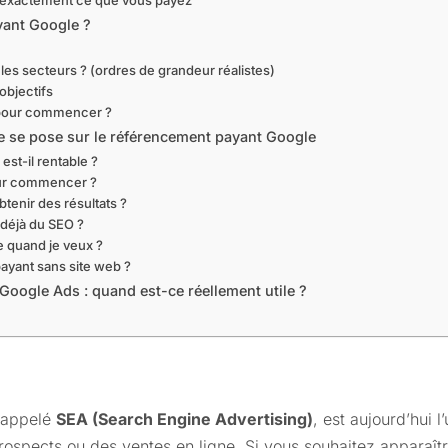
yant Google ?
les secteurs ? (ordres de grandeur réalistes)
objectifs
r pour commencer ?
de se pose sur le référencement payant Google
st-il rentable ?
our commencer ?
tenir des résultats ?
s déjà du SEO ?
le quand je veux ?
payant sans site web ?
Google Ads : quand est-ce réellement utile ?
i appelé
SEA (Search Engine Advertising)
, est aujourd’hui 
s prospects ou des ventes en ligne. Si vous souhaitez appara