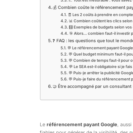
💰 Combien coûte le référencement pa
🧾 Les 2 coûts à prendre en compte
📊 Combien coûtent les clics selon 
🧮 Exemples de budgets selon vos 
🎯 Alors… combien faut-il investi
❓ FAQ : les questions que tout le mon
💬 Le référencement payant Google e
💬 Quel budget minimum faut-il p
💬 Combien de temps faut-il pour ob
💬 Le SEA est-il obligatoire si je fai
💬 Puis-je arrêter la publicité Goog
💬 Puis-je faire du référencement 
🤝 Être accompagné par un consultant 
Le
référencement payant Google
, auss
fiables pour générer de la visibilité, de