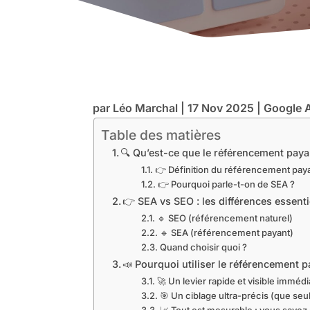
par
Léo Marchal
|
17 Nov 2025
|
Google 
Table des matières
🔍 Qu’est-ce que le référencement pay
👉 Définition du référencement pay
👉 Pourquoi parle-t-on de SEA ?
👉 SEA vs SEO : les différences essent
🔹 SEO (référencement naturel)
🔹 SEA (référencement payant)
Quand choisir quoi ?
📣 Pourquoi utiliser le référencement 
🚀 Un levier rapide et visible imméd
🎯 Un ciblage ultra-précis (que se
📈 Tout est mesurable : vous save