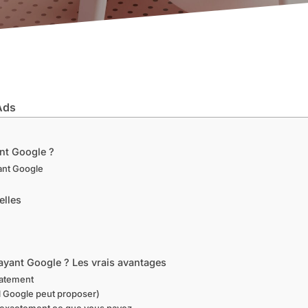
Ads
ant Google ?
ant Google
ielles
payant Google ? Les vrais avantages
iatement
ul Google peut proposer)
z exactement ce que vous payez