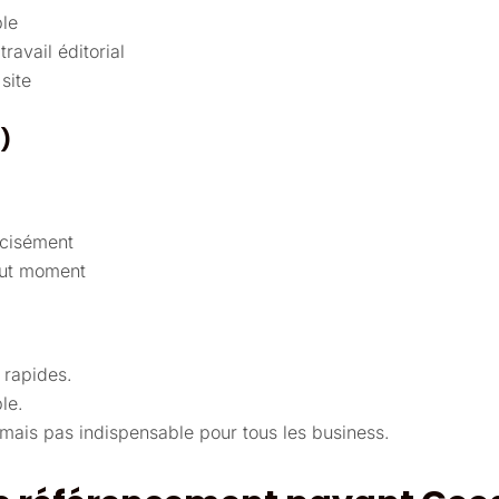
ble
ravail éditorial
site
)
récisément
tout moment
 rapides.
le.
ais pas indispensable pour tous les business.