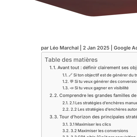
par
Léo Marchal
|
2 Jan 2025
|
Google A
Table des matières
1. Avant tout : définir clairement ses o
🔗 Si ton objectif est de générer du t
💬 Si tu veux générer des conversi
📣 Si tu veux gagner en visibilité
2. Comprendre les grandes familles de
2.1 Les stratégies d’enchères manue
2.2 Les stratégies d’enchères auto
3. Tour d’horizon des principales straté
3.1 Maximiser les clics
3.2 Maximiser les conversions
3.3 CPA cible (Coût par acquisition 