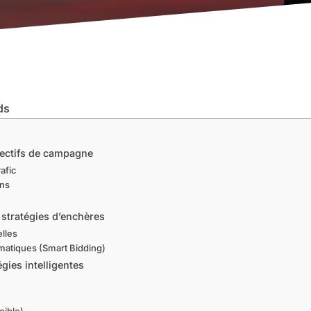
ds
bjectifs de campagne
rafic
ons
 stratégies d’enchères
lles
matiques (Smart Bidding)
gies intelligentes
cible)