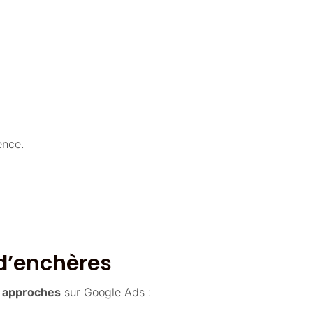
ence.
 d’enchères
 approches
sur Google Ads :