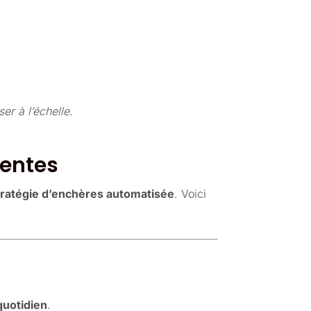
er à l’échelle.
gentes
tratégie d’enchères automatisée
. Voici
quotidien
.