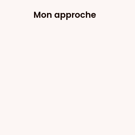
Mon approche
U
Ecoute, dialogue & suivi
La base de mon approche est la
compréhension de votre métier, de vos
besoins et de vos objectifs. Cela en
phase de brief, mais également une fois