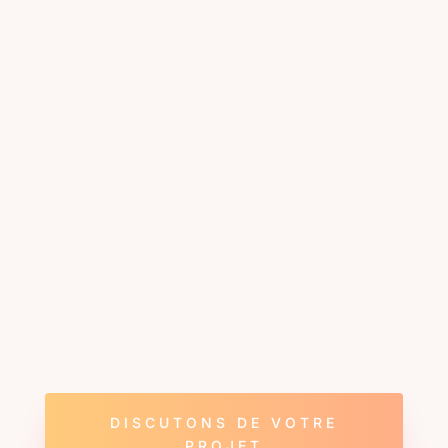

Référencement naturel
Spécialisé en référencement naturel, je
prends en compte le SEO dès le début
de mes projets web. Pour être
performant, un site web doit en effet
avant tout capter du trafic.
DISCUTONS DE VOTRE
PROJET